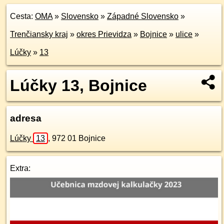
Cesta:
OMA
»
Slovensko
»
Západné Slovensko
»
Trenčiansky kraj
»
okres Prievidza
»
Bojnice
»
ulice
»
Lúčky
»
13
Lúčky 13, Bojnice
adresa
Lúčky
13
,
972 01
Bojnice
Extra: