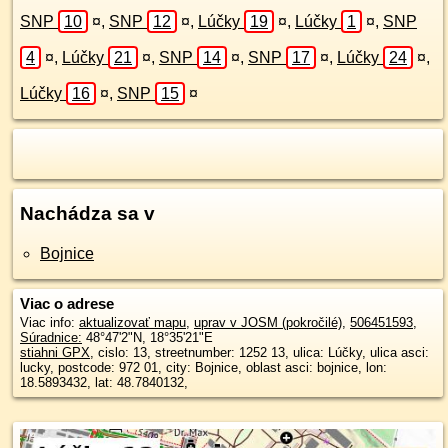
SNP
10
¤
,
SNP
12
¤
,
Lúčky
19
¤
,
Lúčky
1
¤
,
SNP
4
¤
,
Lúčky
21
¤
,
SNP
14
¤
,
SNP
17
¤
,
Lúčky
24
¤
,
Lúčky
16
¤
,
SNP
15
¤
Nachádza sa v
Bojnice
Viac o adrese
Viac info:
aktualizovať mapu
,
uprav v JOSM (pokročilé)
,
506451593
,
Súradnice:
48°47'2"N
,
18°35'21"E
stiahni GPX
, cislo: 13, streetnumber: 1252 13, ulica: Lúčky, ulica asci:
lucky, postcode: 972 01, city: Bojnice, oblast asci: bojnice, lon:
18.5893432, lat: 48.7840132,