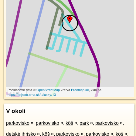
Podkladové dáta ©
OpenStreetMap
vrstva
Freemap.sk
, viac na
100 m
https://bojnice.oma.sk/u/lucky/13
V okolí
parkovisko
¤
,
parkovisko
¤
,
kôš
¤
,
park
¤
,
parkovisko
¤
,
detské ihrisko
¤
,
kôš
¤
,
parkovisko
¤
,
parkovisko
¤
,
kôš
¤
,