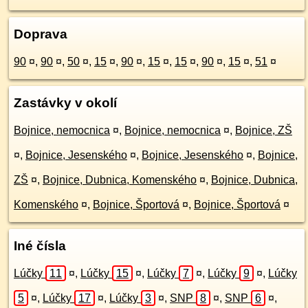
Doprava
90
¤
,
90
¤
,
50
¤
,
15
¤
,
90
¤
,
15
¤
,
15
¤
,
90
¤
,
15
¤
,
51
¤
Zastávky v okolí
Bojnice, nemocnica
¤
,
Bojnice, nemocnica
¤
,
Bojnice, ZŠ
¤
,
Bojnice, Jesenského
¤
,
Bojnice, Jesenského
¤
,
Bojnice,
ZŠ
¤
,
Bojnice, Dubnica, Komenského
¤
,
Bojnice, Dubnica,
Komenského
¤
,
Bojnice, Športová
¤
,
Bojnice, Športová
¤
Iné čísla
Lúčky
11
¤
,
Lúčky
15
¤
,
Lúčky
7
¤
,
Lúčky
9
¤
,
Lúčky
5
¤
,
Lúčky
17
¤
,
Lúčky
3
¤
,
SNP
8
¤
,
SNP
6
¤
,